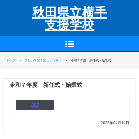
秋田県立横手
支援学校
トップ
›
楽しい学習！楽しい行事！
›
令和７年度 新任式・始業式
令和７年度 新任式・始業式
PDF
2025年04月14日