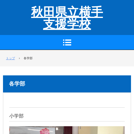
秋田県立横手
支援学校
トップ
›
各学部
各学部
小学部